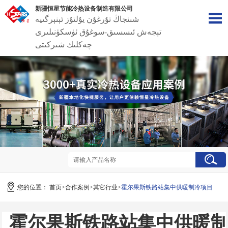
新疆恒星节能冷热设备制造有限公司
شىنجاڭ تۇرغۇن يۇلتۇز ئېنېرگىيە
تېجەش ئىسسىق-سوغۇق ئۈسكۈنىلىرى
چەكلىك شىركىتى
您的位置：
首页
>
合作案例
>其它行业>
霍尔果斯铁路站集中供暖制冷项目
霍尔果斯铁路站集中供暖